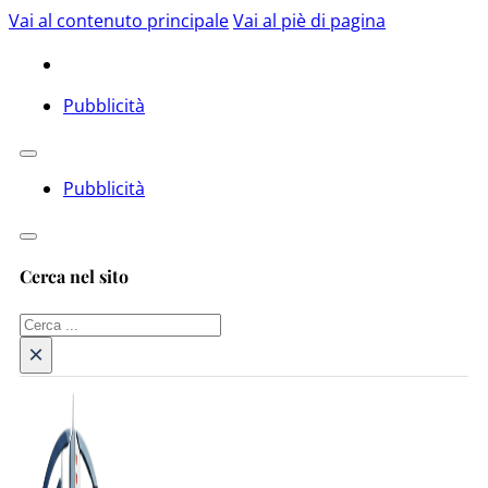
Vai al contenuto principale
Vai al piè di pagina
Pubblicità
Pubblicità
Cerca nel sito
Cerca
×