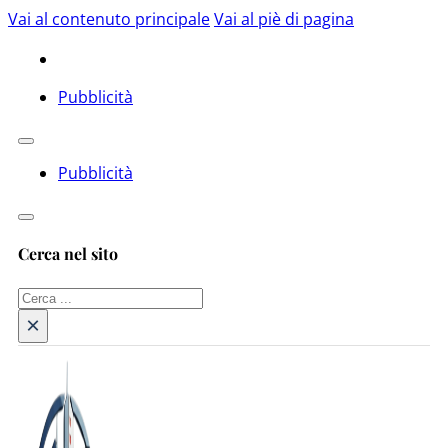
Vai al contenuto principale
Vai al piè di pagina
Pubblicità
Pubblicità
Cerca nel sito
Cerca
×