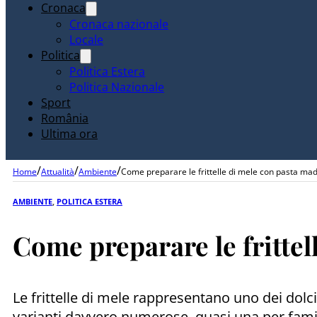
Cronaca
Cronaca nazionale
Locale
Politica
Politica Estera
Politica Nazionale
Sport
România
Ultima ora
/
/
/
Home
Attualità
Ambiente
Come preparare le frittelle di mele con pasta ma
AMBIENTE
,
POLITICA ESTERA
Come preparare le fritte
Le frittelle di mele rappresentano uno dei dolc
varianti davvero numerose, quasi una per famigli