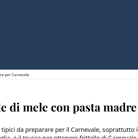
dre per Carnevale
lle di mele con pasta madr
i tipici da preparare per il Carnevale, soprattutt
a, e il trucco per ottenere frittelle di Carnevale