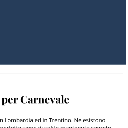
e per Carnevale
o in Lombardia ed in Trentino. Ne esistono
 perfette viene di solito mantenuto segreto.