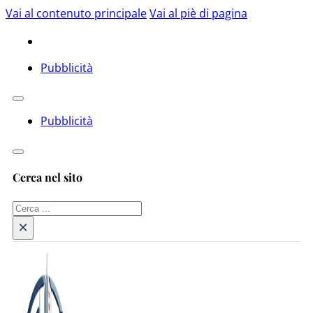
Vai al contenuto principale
Vai al piè di pagina
Pubblicità
Pubblicità
Cerca nel sito
Cerca
×