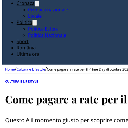
Cronaca
Cronaca nazionale
Locale
Politica
Politica Estera
Politica Nazionale
Sport
România
Ultima ora
/
/
Home
Cultura e Lifestyle
Come pagare a rate per il Prime Day di ottobre 2
CULTURA E LIFESTYLE
Come pagare a rate per i
Questo è il momento giusto per scoprire come