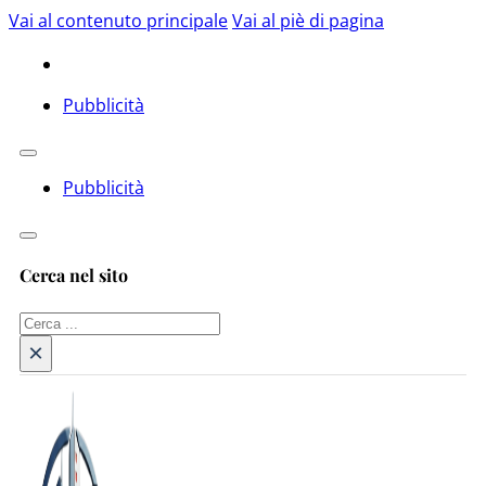
Vai al contenuto principale
Vai al piè di pagina
Pubblicità
Pubblicità
Cerca nel sito
Cerca
×