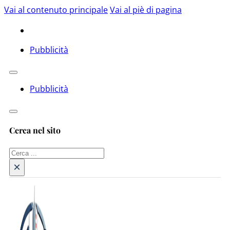
Vai al contenuto principale
Vai al piè di pagina
Pubblicità
Pubblicità
Cerca nel sito
Cerca
×