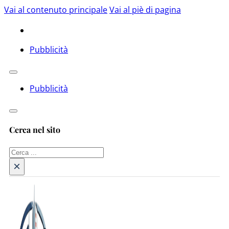
Vai al contenuto principale
Vai al piè di pagina
Pubblicità
Pubblicità
Cerca nel sito
Cerca
×