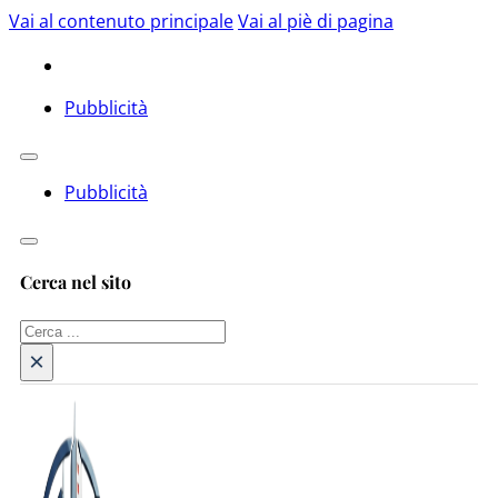
Vai al contenuto principale
Vai al piè di pagina
Pubblicità
Pubblicità
Cerca nel sito
Cerca
×