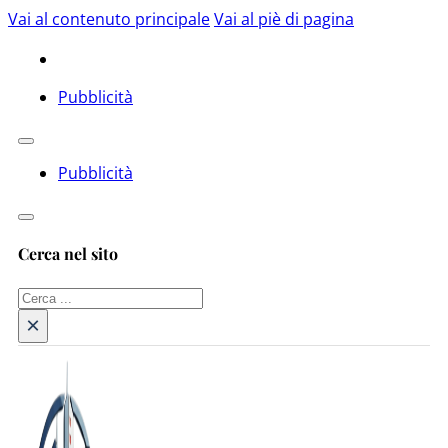
Vai al contenuto principale
Vai al piè di pagina
Pubblicità
Pubblicità
Cerca nel sito
Cerca
×