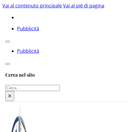
Vai al contenuto principale
Vai al piè di pagina
Pubblicità
Pubblicità
Cerca nel sito
Cerca
×