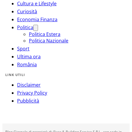
Cultura e Lifestyle
Curiosità
Economia Finanza
Politica
Politica Estera
Politica Nazionale
Sport
Ultima ora
România
LINK UTILI
Disclaimer
Privacy Policy
Pubblicità
Blog Giornale di proprietà di: Fixer & Building Service S.R.L., con sede in