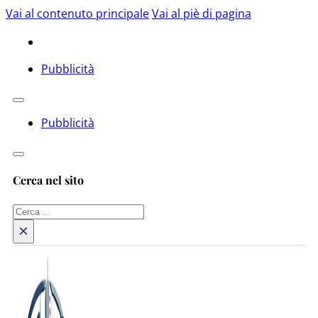
Vai al contenuto principale
Vai al piè di pagina
Pubblicità
Pubblicità
Cerca nel sito
Cerca
×