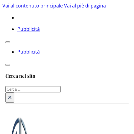
Vai al contenuto principale
Vai al piè di pagina
Pubblicità
Pubblicità
Cerca nel sito
Cerca
×