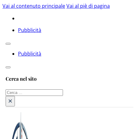
Vai al contenuto principale
Vai al piè di pagina
Pubblicità
Pubblicità
Cerca nel sito
Cerca
×