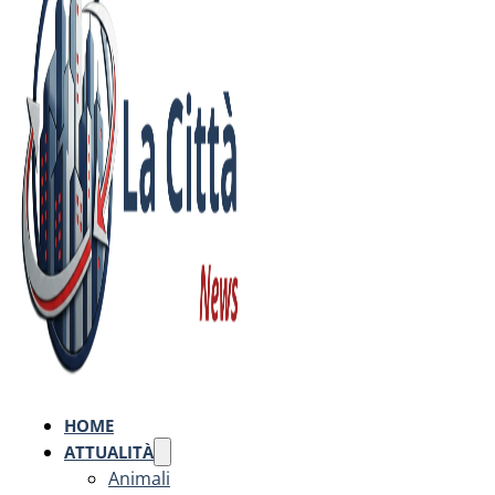
HOME
ATTUALITÀ
Animali