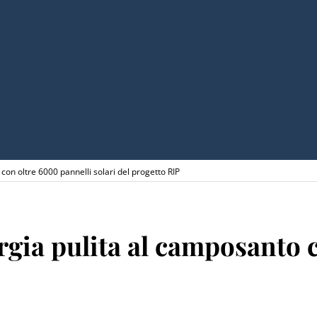
 con oltre 6000 pannelli solari del progetto RIP
ergia pulita al camposanto 