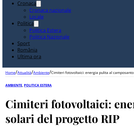
Cronaca
Cronaca nazionale
Locale
Politica
Politica Estera
Politica Nazionale
Sport
România
Ultima ora
/
/
/
Home
Attualità
Ambiente
Cimiteri fotovoltaici: energia pulita al camposanto
AMBIENTE
,
POLITICA ESTERA
Cimiteri fotovoltaici: en
solari del progetto RIP