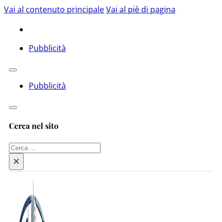
Vai al contenuto principale
Vai al piè di pagina
Pubblicità
Pubblicità
Cerca nel sito
Cerca
×