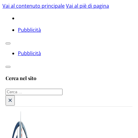
Vai al contenuto principale
Vai al piè di pagina
Pubblicità
Pubblicità
Cerca nel sito
Cerca
×