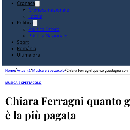
Cronaca
Cronaca nazionale
Locale
Politica
Politica Estera
Politica Nazionale
Sport
România
Ultima ora
/
/
/
Home
Attualità
Musica e Spettacolo
Chiara Ferragni quanto guadagna con I
MUSICA E SPETTACOLO
Chiara Ferragni quanto 
è la più pagata