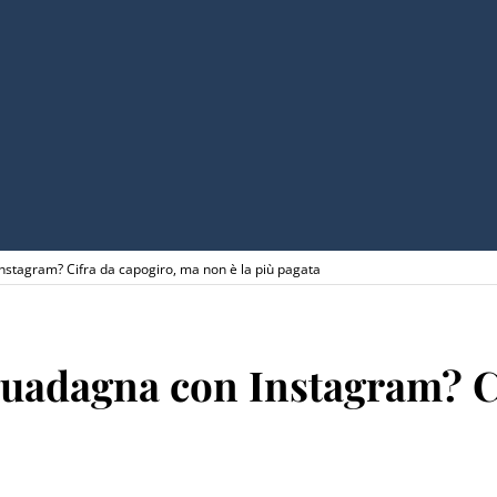
nstagram? Cifra da capogiro, ma non è la più pagata
guadagna con Instagram? C