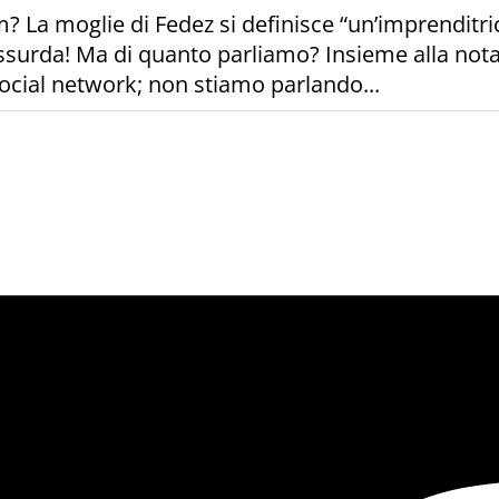
a moglie di Fedez si definisce “un’imprenditrice d
 assurda! Ma di quanto parliamo? Insieme alla not
cial network; non stiamo parlando...