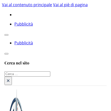
Vai al contenuto principale
Vai al piè di pagina
Pubblicità
Pubblicità
Cerca nel sito
Cerca
×