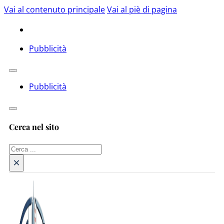
Vai al contenuto principale
Vai al piè di pagina
Pubblicità
Pubblicità
Cerca nel sito
Cerca
×