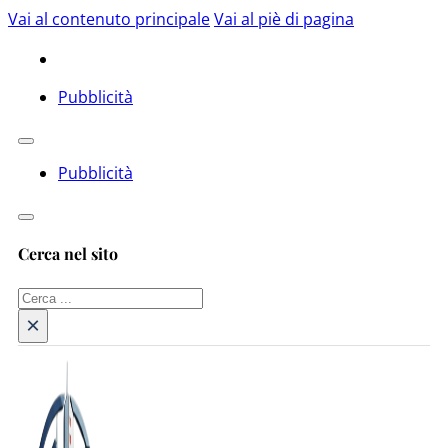
Vai al contenuto principale
Vai al piè di pagina
Pubblicità
Pubblicità
Cerca nel sito
Cerca
×