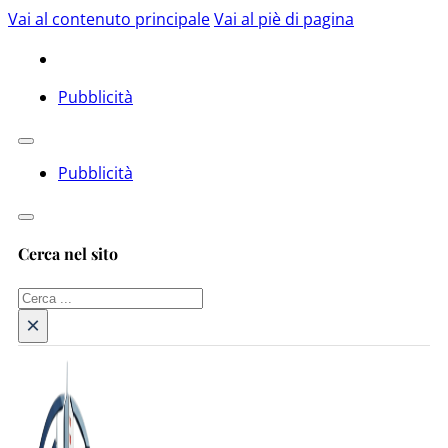
Vai al contenuto principale
Vai al piè di pagina
Pubblicità
Pubblicità
Cerca nel sito
Cerca
×