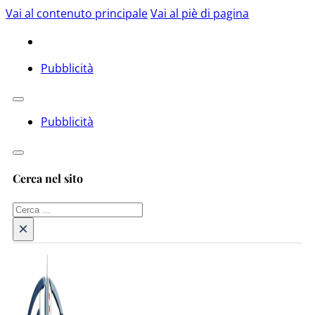
Vai al contenuto principale
Vai al piè di pagina
Pubblicità
Pubblicità
Cerca nel sito
Cerca
×