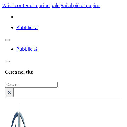
Vai al contenuto principale
Vai al piè di pagina
Pubblicità
Pubblicità
Cerca nel sito
Cerca
×