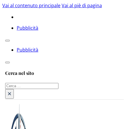
Vai al contenuto principale
Vai al piè di pagina
Pubblicità
Pubblicità
Cerca nel sito
Cerca
×