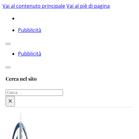
Vai al contenuto principale
Vai al piè di pagina
Pubblicità
Pubblicità
Cerca nel sito
Cerca
×