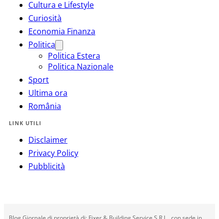
Cultura e Lifestyle
Curiosità
Economia Finanza
Politica
Politica Estera
Politica Nazionale
Sport
Ultima ora
România
LINK UTILI
Disclaimer
Privacy Policy
Pubblicità
Blog Giornale di proprietà di: Fixer & Building Service S.R.L., con sede in