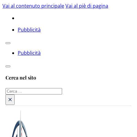
Vai al contenuto principale
Vai al piè di pagina
Pubblicità
Pubblicità
Cerca nel sito
Cerca
×