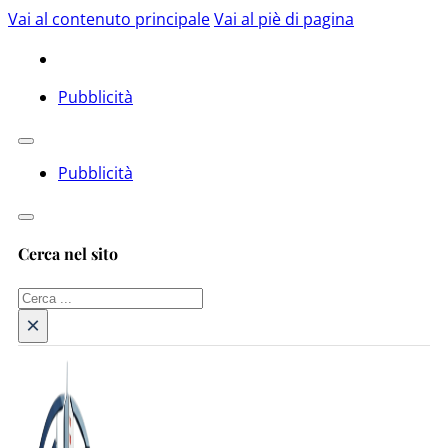
Vai al contenuto principale
Vai al piè di pagina
Pubblicità
Pubblicità
Cerca nel sito
Cerca
×