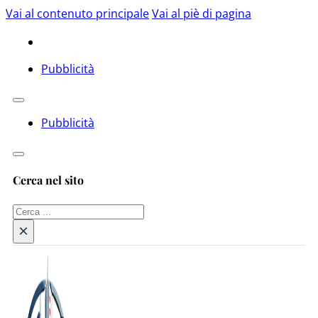
Vai al contenuto principale
Vai al piè di pagina
Pubblicità
Pubblicità
Cerca nel sito
Cerca
×