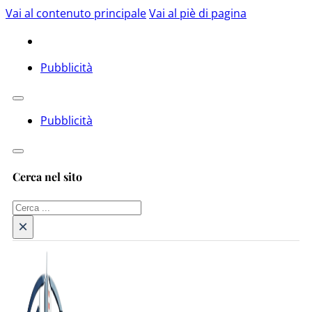
Vai al contenuto principale
Vai al piè di pagina
Pubblicità
Pubblicità
Cerca nel sito
Cerca
×