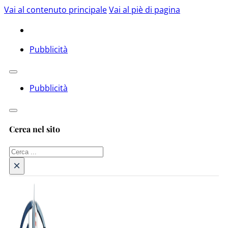
Vai al contenuto principale
Vai al piè di pagina
Pubblicità
Pubblicità
Cerca nel sito
Cerca
×