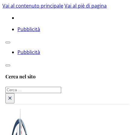
Vai al contenuto principale
Vai al piè di pagina
Pubblicità
Pubblicità
Cerca nel sito
Cerca
×