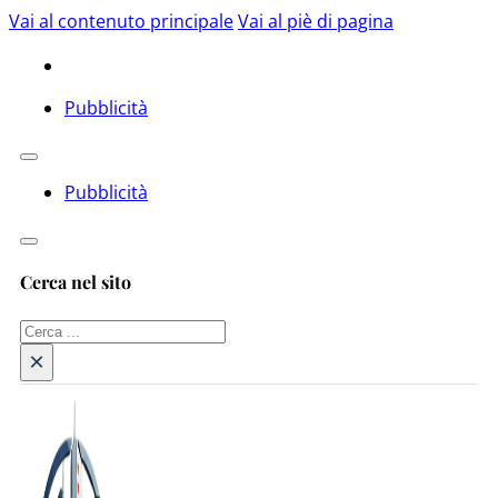
Vai al contenuto principale
Vai al piè di pagina
Pubblicità
Pubblicità
Cerca nel sito
Cerca
×