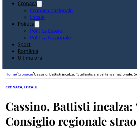
Cronaca
Cronaca nazionale
Locale
Politica
Politica Estera
Politica Nazionale
Sport
România
Ultima ora
/
/
Home
Cronaca
Cassino, Battisti incalza: "Stellantis sia vertenza nazionale. 
CRONACA
,
LOCALE
Cassino, Battisti incalza:
Consiglio regionale stra