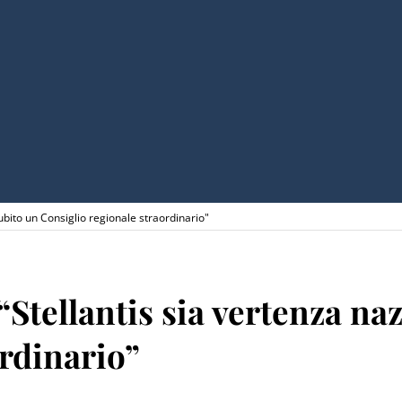
Subito un Consiglio regionale straordinario"
 “Stellantis sia vertenza na
ordinario”