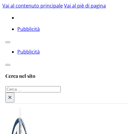
Vai al contenuto principale
Vai al piè di pagina
Pubblicità
Pubblicità
Cerca nel sito
Cerca
×