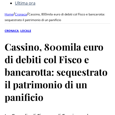
Ultima ora
/
/
Home
Cronaca
Cassino, 800mila euro di debiti col Fisco e bancarotta:
sequestrato il patrimonio di un panificio
CRONACA
,
LOCALE
Cassino, 800mila euro
di debiti col Fisco e
bancarotta: sequestrato
il patrimonio di un
panificio