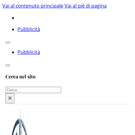
Vai al contenuto principale
Vai al piè di pagina
Pubblicità
Pubblicità
Cerca nel sito
Cerca
×