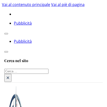
Vai al contenuto principale
Vai al piè di pagina
Pubblicità
Pubblicità
Cerca nel sito
Cerca
×