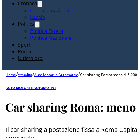
Cronaca
Cronaca nazionale
Locale
Politica
Politica Estera
Politica Nazionale
Sport
România
Ultima ora
/
/
/
Home
Attualità
Auto Motori e Automotive
Car sharing Roma: meno di 5.000 is
AUTO MOTORI E AUTOMOTIVE
Car sharing Roma: meno di
Il car sharing a postazione fissa a Roma Capitale
comunale