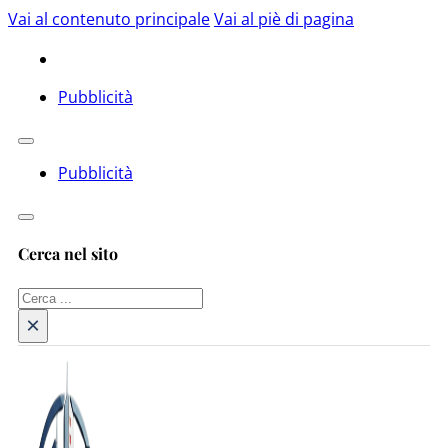
Vai al contenuto principale
Vai al piè di pagina
Pubblicità
Pubblicità
Cerca nel sito
Cerca
×