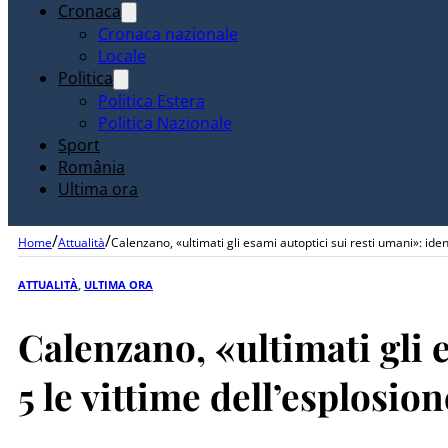
Cronaca
Cronaca nazionale
Locale
Politica
Politica Estera
Politica Nazionale
Sport
România
Ultima ora
/
/
Home
Attualità
Calenzano, «ultimati gli esami autoptici sui resti umani»: ident
ATTUALITÀ
,
ULTIMA ORA
Calenzano, «ultimati gli e
5 le vittime dell’esplosio