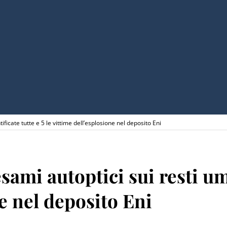
ificate tutte e 5 le vittime dell’esplosione nel deposito Eni
sami autoptici sui resti um
ne nel deposito Eni