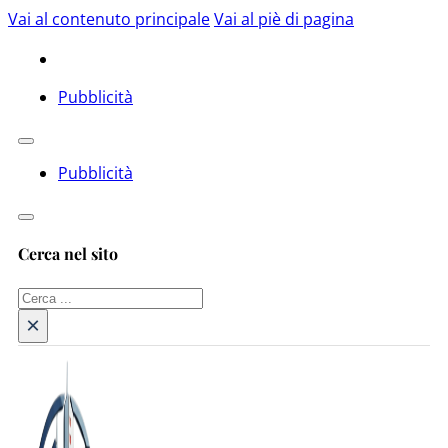
Vai al contenuto principale
Vai al piè di pagina
Pubblicità
Pubblicità
Cerca nel sito
Cerca
×