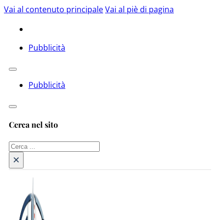
Vai al contenuto principale
Vai al piè di pagina
Pubblicità
Pubblicità
Cerca nel sito
Cerca
×