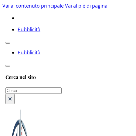
Vai al contenuto principale
Vai al piè di pagina
Pubblicità
Pubblicità
Cerca nel sito
Cerca
×