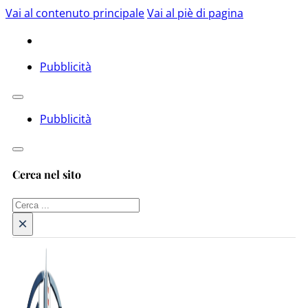
Vai al contenuto principale
Vai al piè di pagina
Pubblicità
Pubblicità
Cerca nel sito
Cerca
×