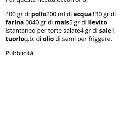
400 gr di
pollo
200 ml di
acqua
130 gr di
farina
0040 gr di
mais
5 gr di
lievito
istantaneo per torte salate4 gr di
sale
1
tuorlo
q.b. di
olio
di semi per friggere.
Pubblicità