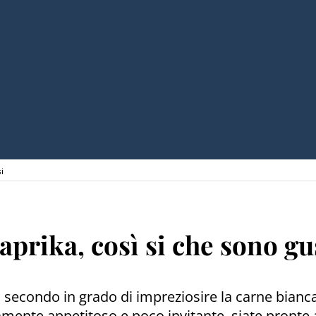
i
aprika, così si che sono gu
n secondo in grado di impreziosire la carne bianc
tamente appetitoso e poco invitante, siate pronte