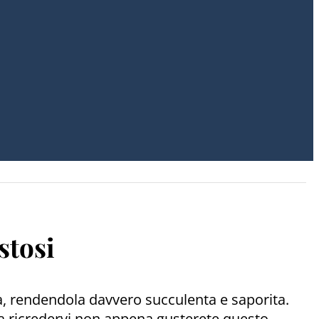
stosi
a, rendendola davvero succulenta e saporita.
 a ricredervi non appena gusterete questo