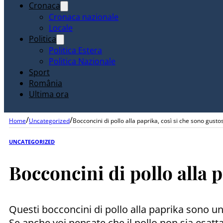
Cronaca
Cronaca nazionale
Locale
Politica
Politica Estera
Politica Nazionale
Sport
România
Ultima ora
/
/
Home
Uncategorized
Bocconcini di pollo alla paprika, così si che sono gustos
UNCATEGORIZED
Bocconcini di pollo alla p
Questi bocconcini di pollo alla paprika sono u
Se anche voi pensate che il pollo non sia esat