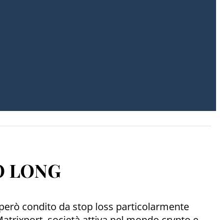
LZO LONG
to però condito da stop loss particolarmente
Matrixport, società attiva nel mondo crypto e