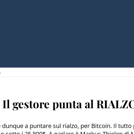
G
i | Il gestore punta al RIA
e dunque a puntare sul rialzo, per Bitcoin. Il tut
o sotto i 25.800$. A parlare è Markus Thielen di 