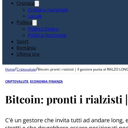
Cronaca
Cronaca nazionale
Locale
Politica
Politica Estera
Politica Nazionale
Sport
România
Ultima ora
/
/
Home
Criptovalute
Bitcoin: pronti i rialzisti | Il gestore punta al RIALZO LON
CRIPTOVALUTE
,
ECONOMIA FINANZA
Bitcoin: pronti i rialzist
C'è un gestore che invita tutti ad andare long, 
stretti e che dovrebbero essere posizionati poc