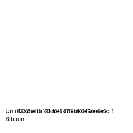
Un milione di address detiene almeno 1
72265cd1 a173 4845 87f6 c80347aee5a5
Bitcoin