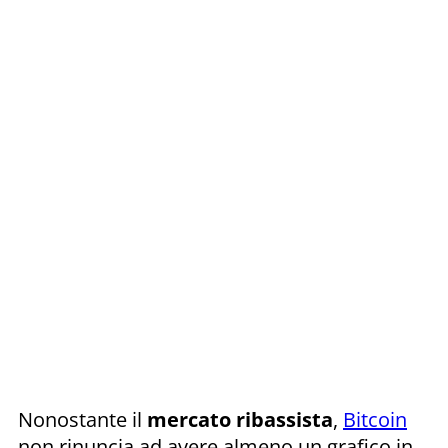
Nonostante il
mercato ribassista
,
Bitcoin
non rinuncia ad avere almeno un grafico in