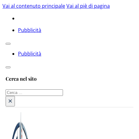
Vai al contenuto principale
Vai al piè di pagina
Pubblicità
Pubblicità
Cerca nel sito
Cerca
×