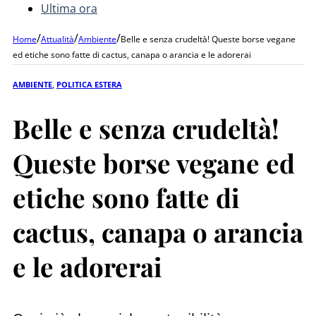
Ultima ora
/
/
/
Home
Attualità
Ambiente
Belle e senza crudeltà! Queste borse vegane
ed etiche sono fatte di cactus, canapa o arancia e le adorerai
AMBIENTE
,
POLITICA ESTERA
Belle e senza crudeltà!
Queste borse vegane ed
etiche sono fatte di
cactus, canapa o arancia
e le adorerai