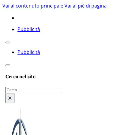
Vai al contenuto principale
Vai al piè di pagina
Pubblicità
Pubblicità
Cerca nel sito
Cerca
×