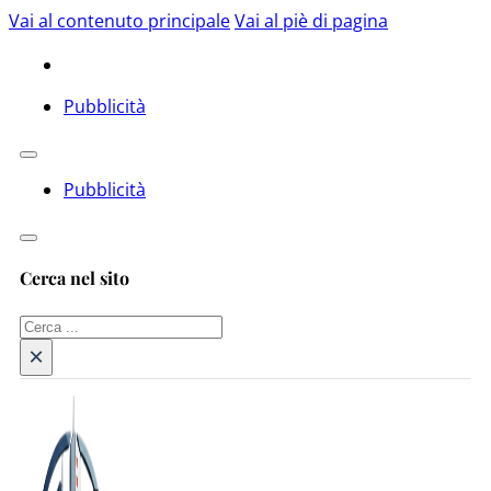
Vai al contenuto principale
Vai al piè di pagina
Pubblicità
Pubblicità
Cerca nel sito
Cerca
×