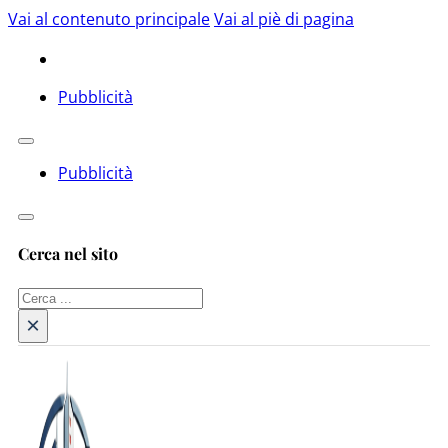
Vai al contenuto principale
Vai al piè di pagina
Pubblicità
Pubblicità
Cerca nel sito
Cerca
×